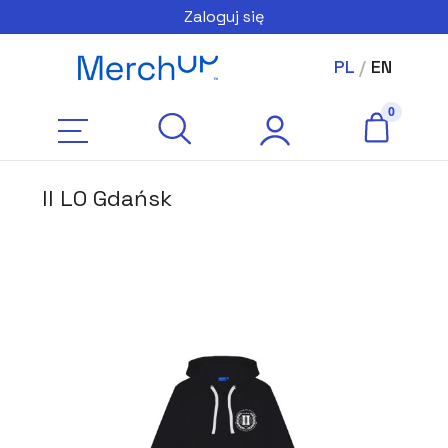
Zaloguj się
PL
/
EN
II LO Gdańsk