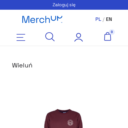
Zaloguj się
PL
/
EN
Wieluń