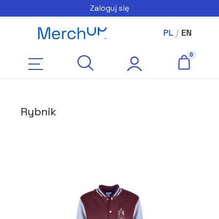
Zaloguj się
PL
/
EN
Rybnik