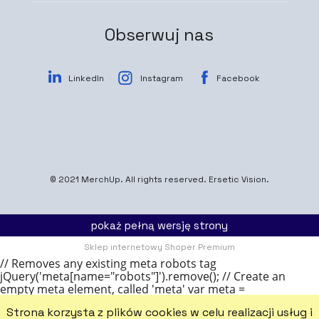
Obserwuj nas
LinkedIn
Instagram
Facebook
© 2021
MerchUp
. All rights reserved.
Ersetic Vision.
pokaż pełną wersję strony
Sklep internetowy Shoper Premium
// Removes any existing meta robots tag
jQuery('meta[name="robots"]').remove(); // Create an
empty meta element, called 'meta' var meta =
document.createElement('meta'); // Add a name attribute
Strona korzysta z plików cookies w celu realizacji usług i
to the meta, with the value 'robots' meta.name = 'robots';