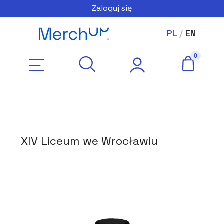
Zaloguj się
PL
/
EN
XIV Liceum we Wrocławiu