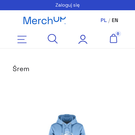
Zaloguj się
PL
/
EN
Śrem