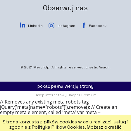
Obserwuj nas
LinkedIn
Instagram
Facebook
© 2021
MerchUp
. All rights reserved.
Ersetic Vision.
pokaż pełną wersję strony
Sklep internetowy Shoper Premium
// Removes any existing meta robots tag
jQuery('meta[name="robots"]').remove(); // Create an
empty meta element, called 'meta' var meta =
document.createElement('meta'); // Add a name attribute
Strona korzysta z plików cookies w celu realizacji usług i
to the meta, with the value 'robots' meta.name = 'robots';
zgodnie z
Polityką Plików Cookies
. Możesz określić
// Add a content attribute to the meta element, with the