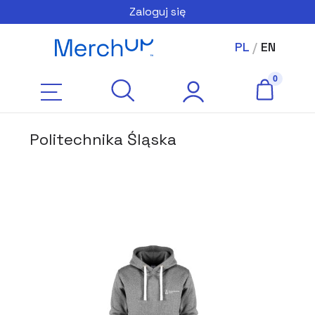
Zaloguj się
PL
/
EN
Politechnika Śląska