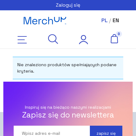
Zaloguj się
PL
/
EN
Nie znaleziono produktów spełniających podane
kryteria.
Inspiruj się na bieżąco naszymi realizacjami
Zapisz się do newslettera
zapisz się