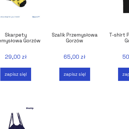
Skarpety
Szalik Przemysłowa
T-shirt
emysłowa Gorzów
Gorzów
G
29,00 zł
65,00 zł
50
zapisz się!
zapisz się!
zap