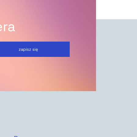
era
zapisz się