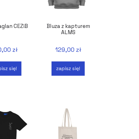
aglan CEZiB
Bluza z kapturem
ALMS
0,00 zł
129,00 zł
isz się!
zapisz się!