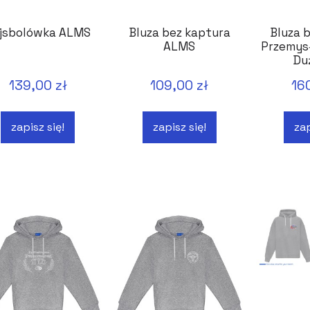
jsbolówka ALMS
Bluza bez kaptura
Bluza 
ALMS
Przemys
Du
139,00 zł
109,00 zł
16
zapisz się!
zapisz się!
zap