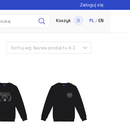
Zaloguj się
Koszyk
0
PL
/
EN
Sortuj wg:
Nazwa produktu A-Z