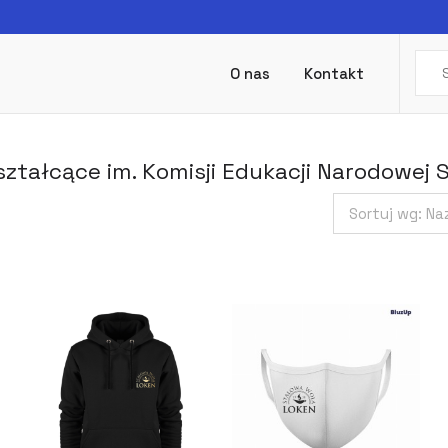
O nas
Kontakt
ztałcące im. Komisji Edukacji Narodowej 
Sortuj wg:
Na