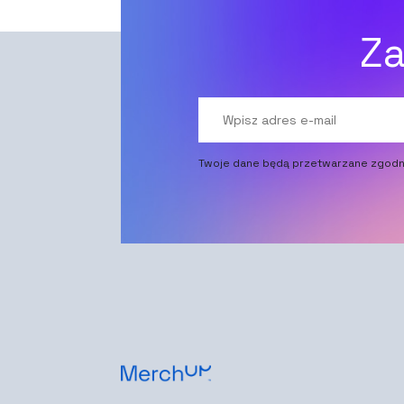
Za
Twoje dane będą przetwarzane zgodn