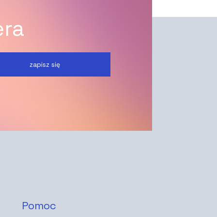
era
zapisz się
Pomoc