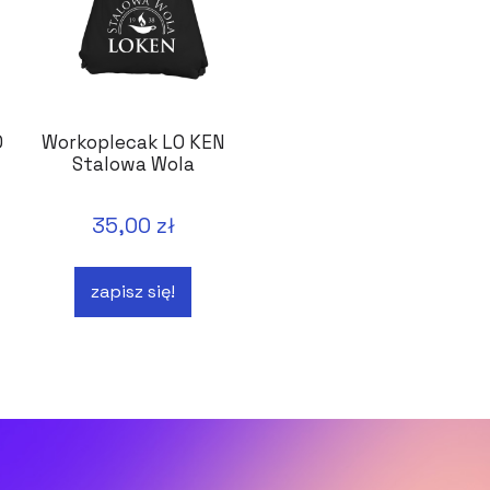
O
Workoplecak LO KEN
Stalowa Wola
35,00 zł
zapisz się!