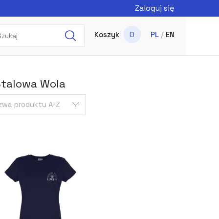
Zaloguj się
Koszyk
0
PL
/
EN
Stalowa Wola
zwa produktu A-Z