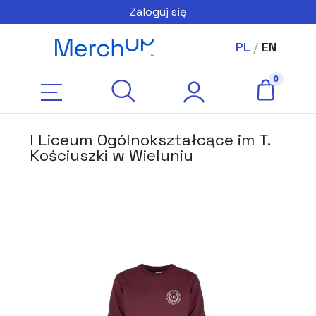
Zaloguj się
PL
/
EN
I Liceum Ogólnokształcące im T.
Kościuszki w Wieluniu