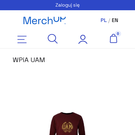
Zaloguj się
PL
/
EN
WPiA UAM