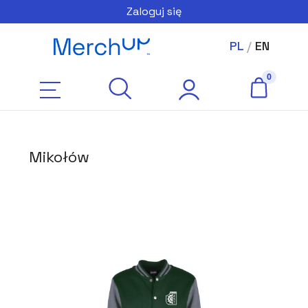
Zaloguj się
PL
/
EN
Mikołów