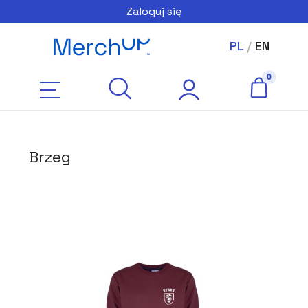
Zaloguj się
PL
/
EN
Brzeg