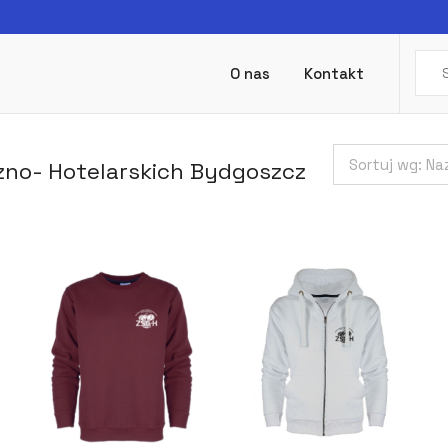
O nas
Kontakt
Sortuj wg:
Na
zno- Hotelarskich Bydgoszcz