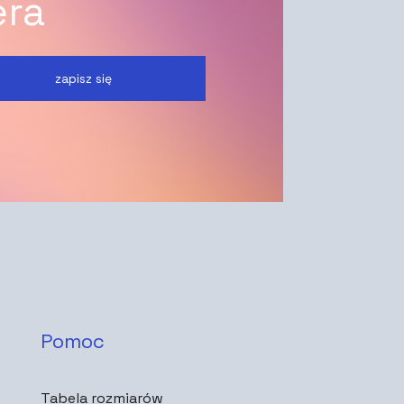
era
zapisz się
Pomoc
Tabela rozmiarów