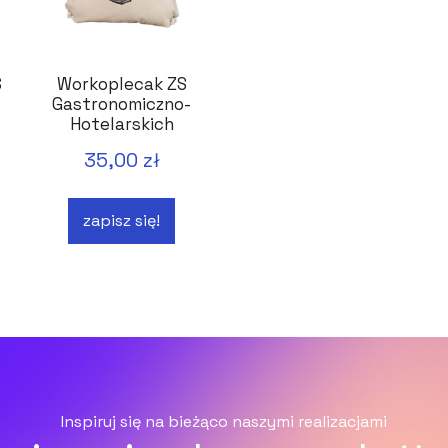
S
Workoplecak ZS
Gastronomiczno-
Hotelarskich
Bydgoszcz
35,00 zł
zapisz się!
Inspiruj się na bieżąco naszymi realizacjami