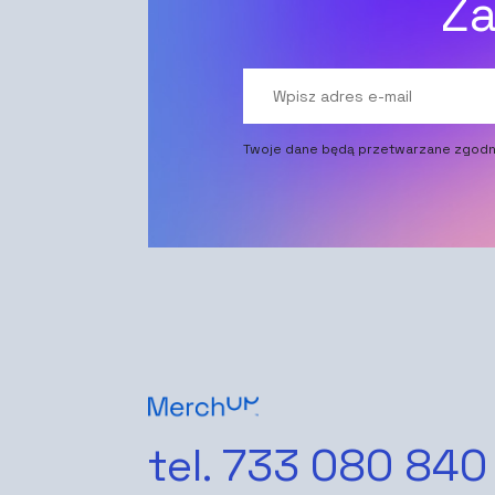
Za
Twoje dane będą przetwarzane zgodn
tel. 733 080 840