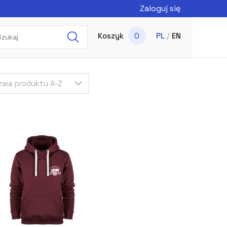
Zaloguj się
Koszyk
0
PL
/
EN
zwa produktu A-Z