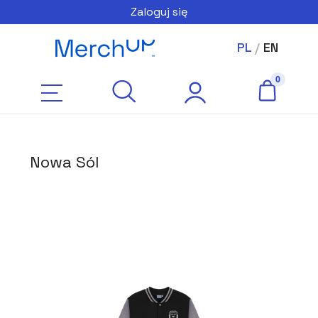
Zaloguj się
PL
/
EN
Nowa Sól