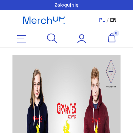
Zaloguj się
PL
/
EN