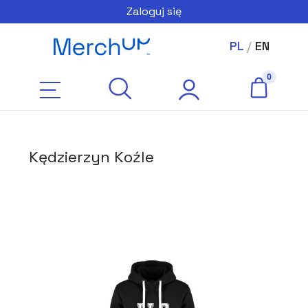
Zaloguj się
PL
/
EN
Kędzierzyn Koźle