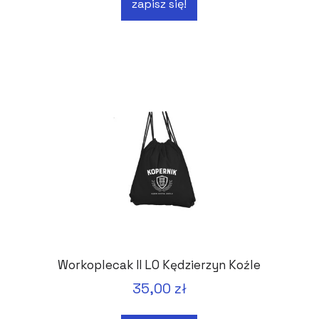
zapisz się!
Workoplecak II LO Kędzierzyn Koźle
35,00 zł