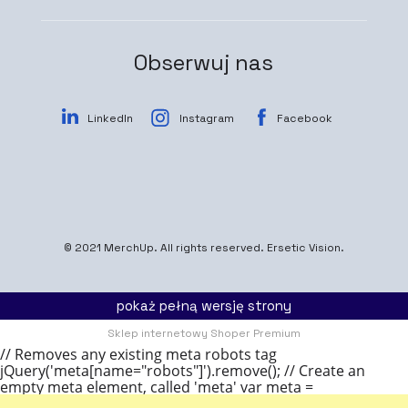
Obserwuj nas
LinkedIn
Instagram
Facebook
© 2021
MerchUp
. All rights reserved.
Ersetic Vision.
pokaż pełną wersję strony
Sklep internetowy Shoper Premium
// Removes any existing meta robots tag
jQuery('meta[name="robots"]').remove(); // Create an
empty meta element, called 'meta' var meta =
document.createElement('meta'); // Add a name attribute