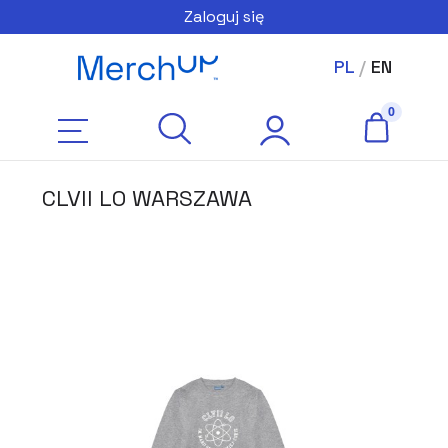
Zaloguj się
PL
/
EN
CLVII LO WARSZAWA