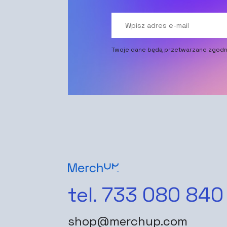
Twoje dane będą przetwarzane zgodn
tel. 733 080 840
shop@merchup.com