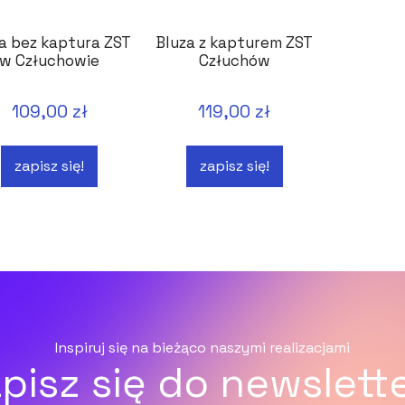
a bez kaptura ZST
Bluza z kapturem ZST
w Człuchowie
Człuchów
109,00 zł
119,00 zł
zapisz się!
zapisz się!
Inspiruj się na bieżąco naszymi realizacjami
pisz się do newslett