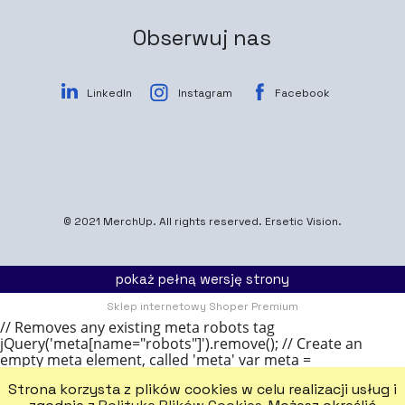
Obserwuj nas
LinkedIn
Instagram
Facebook
© 2021
MerchUp
. All rights reserved.
Ersetic Vision.
pokaż pełną wersję strony
Sklep internetowy Shoper Premium
// Removes any existing meta robots tag
jQuery('meta[name="robots"]').remove(); // Create an
empty meta element, called 'meta' var meta =
document.createElement('meta'); // Add a name attribute
Strona korzysta z plików cookies w celu realizacji usług i
to the meta, with the value 'robots' meta.name = 'robots';