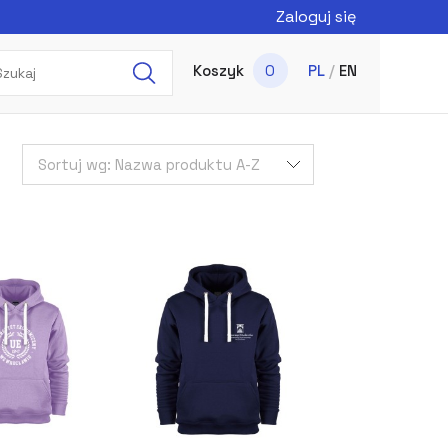
Zaloguj się
Koszyk
0
PL
/
EN
Sortuj wg:
Nazwa produktu A-Z