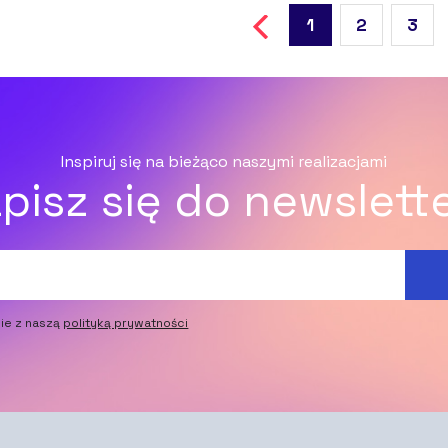
1
2
3
Inspiruj się na bieżąco naszymi realizacjami
pisz się do newslett
ie z naszą
polityką prywatności