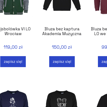
jsbolówka VI LO
Bluza bez kaptura
Bluza be
Wrocław
Akademia Muzyczna
LO we
119,00 zł
150,00 zł
99
zapisz się!
zapisz się!
zap