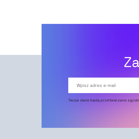
Za
Twoje dane będą przetwarzane zgodn