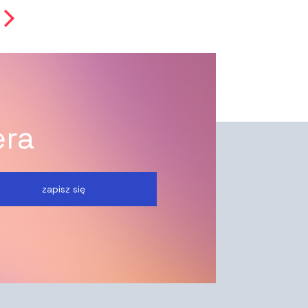
era
zapisz się