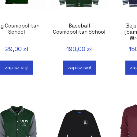
g Cosmopolitan
Baseball
Bej
School
Cosmopolitan School
(Sam
Wr
29,00 zł
190,00 zł
15
zapisz się!
zapisz się!
zap