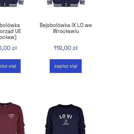
sbolówka
Bejsbolówka IX LO we
orząd UE
Wrocławiu
ocław)
0,00 zł
119,00 zł
isz się!
zapisz się!