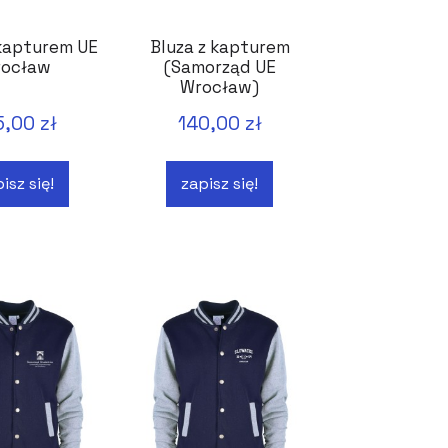
 kapturem UE
Bluza z kapturem
ocław
(Samorząd UE
Wrocław)
5,00 zł
140,00 zł
isz się!
zapisz się!