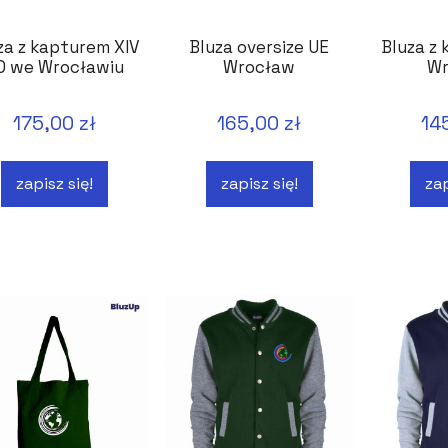
za z kapturem XIV
Bluza oversize UE
Bluza z
O we Wrocławiu
Wrocław
Wr
175,00 zł
165,00 zł
14
zapisz się!
zapisz się!
zap