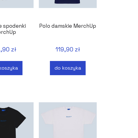
e spodenki
Polo damskie MerchUp
rchUp
,90 zł
119,90 zł
koszyka
do koszyka