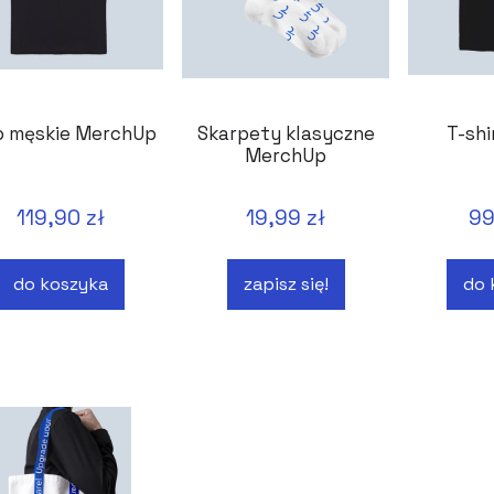
o męskie MerchUp
Skarpety klasyczne
T-shi
MerchUp
119,90 zł
19,99 zł
99
do koszyka
zapisz się!
do 