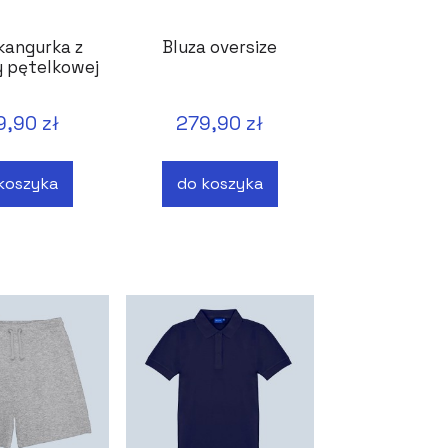
kangurka z
Bluza oversize
 pętelkowej
9,90 zł
279,90 zł
koszyka
do koszyka