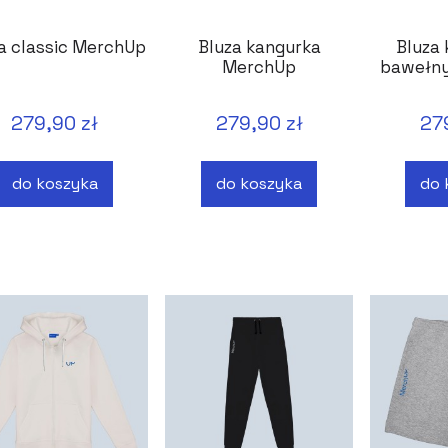
a classic MerchUp
Bluza kangurka
Bluza 
MerchUp
bawełny
279,90 zł
279,90 zł
27
do koszyka
do koszyka
do 