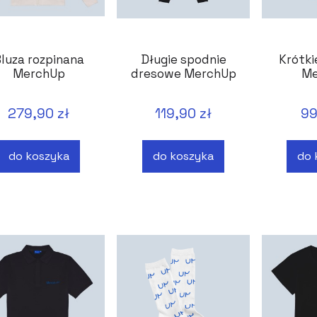
luza rozpinana
Długie spodnie
Krótki
MerchUp
dresowe MerchUp
Me
279,90 zł
119,90 zł
99
do koszyka
do koszyka
do 