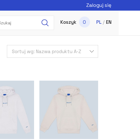
Zaloguj się
Koszyk
0
PL
/
EN
Sortuj wg:
Nazwa produktu A-Z