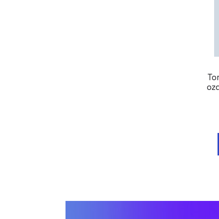
To
oz