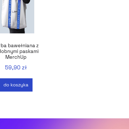
rba bawełniana z
dobnymi paskami
MerchUp
59,90 zł
do koszyka