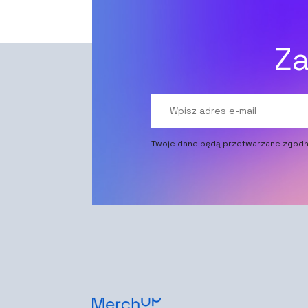
Za
Twoje dane będą przetwarzane zgodn