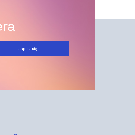
era
zapisz się