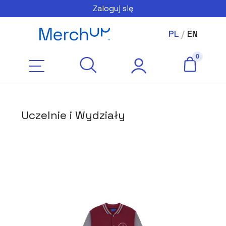
Zaloguj się
PL
/
EN
Uczelnie i Wydziały