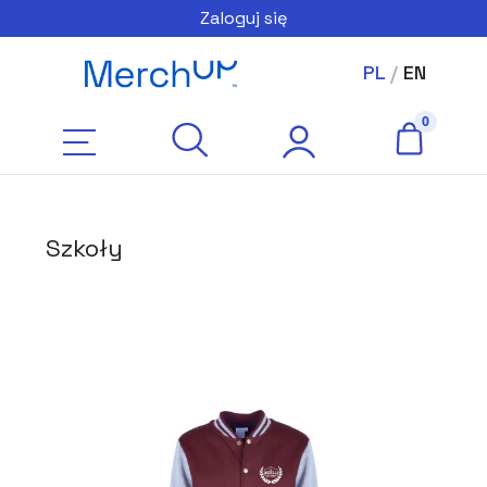
Zaloguj się
PL
/
EN
Szkoły