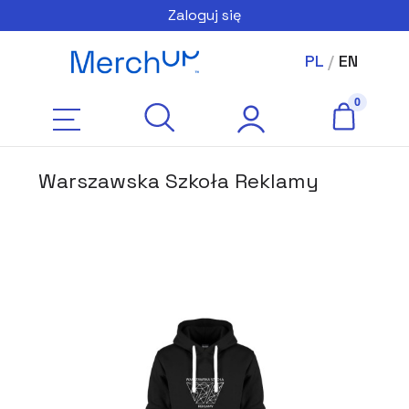
Zaloguj się
PL
/
EN
Warszawska Szkoła Reklamy