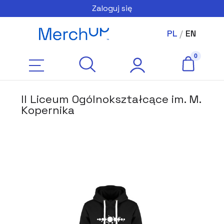
Zaloguj się
PL
/
EN
II Liceum Ogólnokształcące im. M.
Kopernika