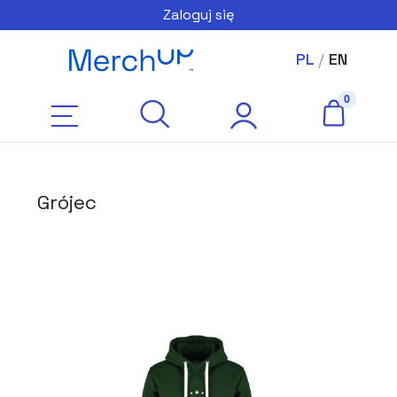
Zaloguj się
PL
/
EN
Grójec