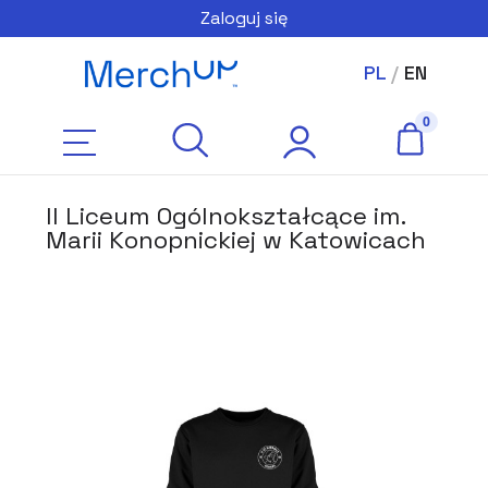
Zaloguj się
PL
/
EN
II Liceum Ogólnokształcące im.
Marii Konopnickiej w Katowicach