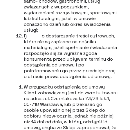
samo- chodów, gastronomii, usług
związanych z wypoczynkiem,
wydarzeniami rozrywkowymi, sportowymi
lub kulturalnymi, jeżeli w umowie
oznaczono dzień́ lub okres świadczenia
usługi;
l) o dostarczanie treści cyfrowych,
które nie są zapisane na nośniku
materialnym, jeżeli spełnianie świadczenia
rozpoczęło się za wyraźna zgoda
konsumenta przed upływem terminu do
odstąpienia od umowy i po
poinformowaniu go przez przedsiębiorcę̨
o utracie prawa odstąpienia od umowy.
W przypadku odstąpienia od umowy
Klient zobowiązany jest do zwrotu towaru
na adres: ul. Czerniakowska 73/79 lok.1,
00-718 Warszawa, lub przekazać go
osobie upoważnionej przez Sklep do
odbioru niezwłocznie, jednak nie później
niż 14 dni od dnia, w który, odstąpił id
umowy, chyba że Sklep zaproponował, że