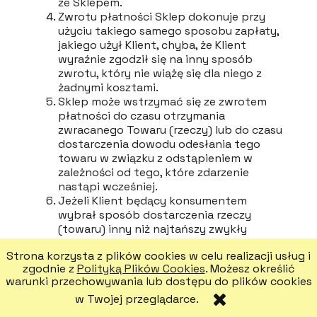
ze Sklepem.
Zwrotu płatności Sklep dokonuje przy
użyciu takiego samego sposobu zapłaty,
jakiego użył Klient, chyba, że Klient
wyraźnie zgodził się na inny sposób
zwrotu, który nie wiążę się dla niego z
żadnymi kosztami.
Sklep może wstrzymać się ze zwrotem
płatności do czasu otrzymania
zwracanego Towaru (rzeczy) lub do czasu
dostarczenia dowodu odesłania tego
towaru w związku z odstąpieniem w
zależności od tego, które zdarzenie
nastąpi wcześniej.
Jeżeli Klient będący konsumentem
wybrał sposób dostarczenia rzeczy
(towaru) inny niż najtańszy zwykły
sposób dostarczenia oferowany przez
Strona korzysta z plików cookies w celu realizacji usług i
przedsiębiorcę, (dotyczy sposobu
zgodnie z
Polityką Plików Cookies
. Możesz określić
pierwotnej dostawy do Klienta)
warunki przechowywania lub dostępu do plików cookies
przedsiębiorca nie jest zobowiązany do
w Twojej przeglądarce.
zwrotu Klientowi poniesionych przez
niego dodatkowych kosztów.