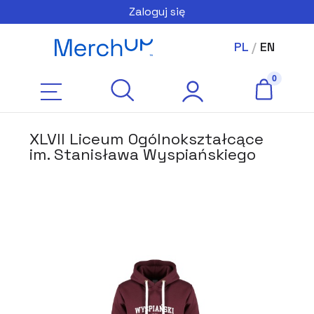
Zaloguj się
PL
/
EN
XLVII Liceum Ogólnokształcące
im. Stanisława Wyspiańskiego