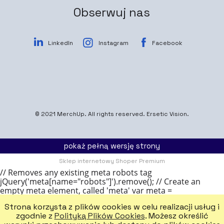
Obserwuj nas
LinkedIn
Instagram
Facebook
© 2021
MerchUp
. All rights reserved.
Ersetic Vision.
pokaż pełną wersję strony
Sklep internetowy Shoper Premium
// Removes any existing meta robots tag
jQuery('meta[name="robots"]').remove(); // Create an
empty meta element, called 'meta' var meta =
document.createElement('meta'); // Add a name attribute
Strona korzysta z plików cookies w celu realizacji usług i
to the meta, with the value 'robots' meta.name = 'robots';
zgodnie z
Polityką Plików Cookies
. Możesz określić
// Add a content attribute to the meta element, with the