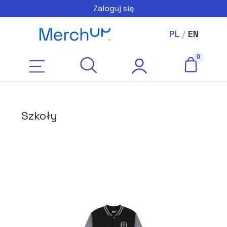
Zaloguj się
PL
/
EN
Szkoły