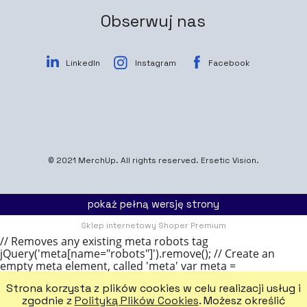
Obserwuj nas
LinkedIn
Instagram
Facebook
© 2021
MerchUp
. All rights reserved.
Ersetic Vision.
pokaż pełną wersję strony
Sklep internetowy Shoper Premium
// Removes any existing meta robots tag
jQuery('meta[name="robots"]').remove(); // Create an
empty meta element, called 'meta' var meta =
document.createElement('meta'); // Add a name attribute
Strona korzysta z plików cookies w celu realizacji usług i
to the meta, with the value 'robots' meta.name = 'robots';
zgodnie z
Polityką Plików Cookies
. Możesz określić
// Add a content attribute to the meta element, with the