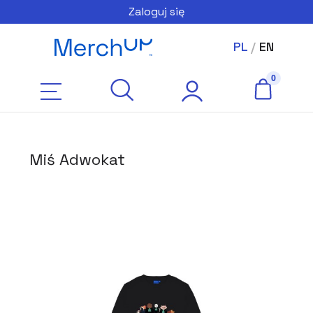
Zaloguj się
PL
/
EN
Miś Adwokat