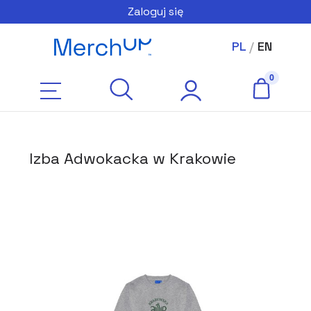
Zaloguj się
PL
/
EN
Izba Adwokacka w Krakowie