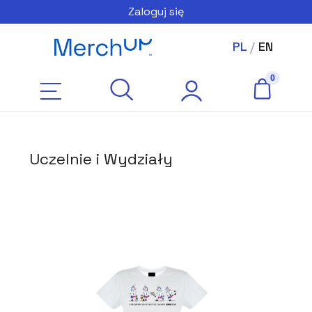
Zaloguj się
PL
/
EN
Uczelnie i Wydziały