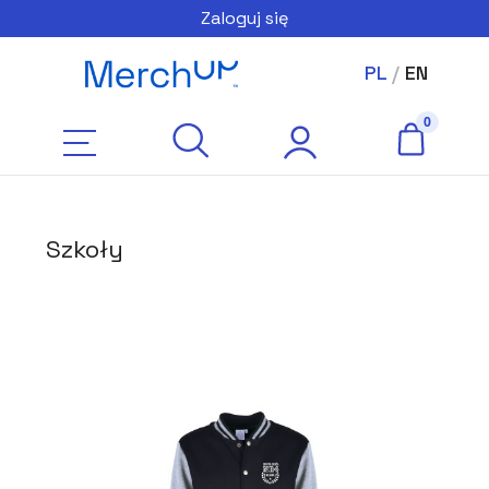
Zaloguj się
PL
/
EN
Szkoły