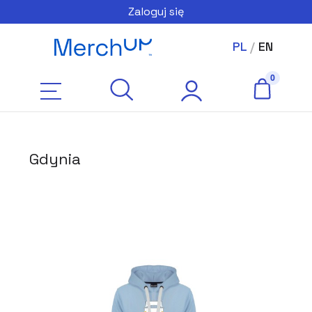
Zaloguj się
PL
/
EN
Gdynia