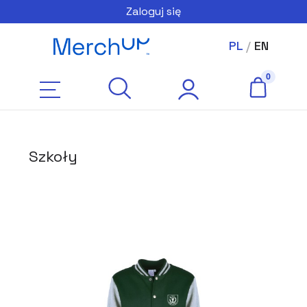
Zaloguj się
PL
/
EN
Szkoły