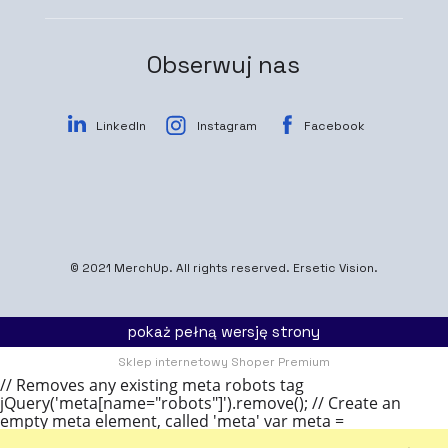
Obserwuj nas
LinkedIn
Instagram
Facebook
© 2021
MerchUp
. All rights reserved.
Ersetic Vision.
pokaż pełną wersję strony
Sklep internetowy Shoper Premium
// Removes any existing meta robots tag
jQuery('meta[name="robots"]').remove(); // Create an
empty meta element, called 'meta' var meta =
document.createElement('meta'); // Add a name attribute