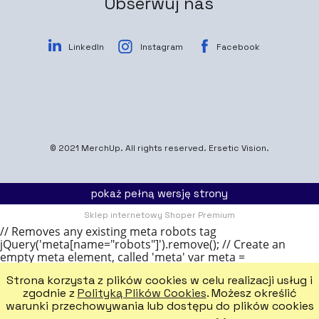
Obserwuj nas
LinkedIn
Instagram
Facebook
© 2021
MerchUp
. All rights reserved.
Ersetic Vision.
pokaż pełną wersję strony
Sklep internetowy Shoper Premium
// Removes any existing meta robots tag
jQuery('meta[name="robots"]').remove(); // Create an
empty meta element, called 'meta' var meta =
document.createElement('meta'); // Add a name attribute
Strona korzysta z plików cookies w celu realizacji usług i
to the meta, with the value 'robots' meta.name = 'robots';
zgodnie z
Polityką Plików Cookies
. Możesz określić
// Add a content attribute to the meta element, with the
warunki przechowywania lub dostępu do plików cookies
value 'noindex, follow' meta.content = 'noindex, nofollow';