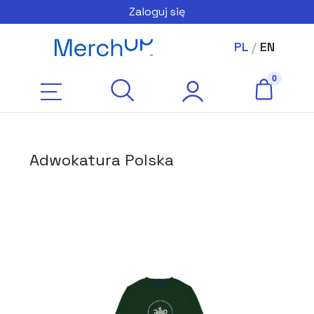
Zaloguj się
PL
/
EN
Adwokatura Polska