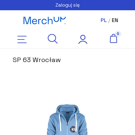
Zaloguj się
PL
/
EN
SP 63 Wrocław