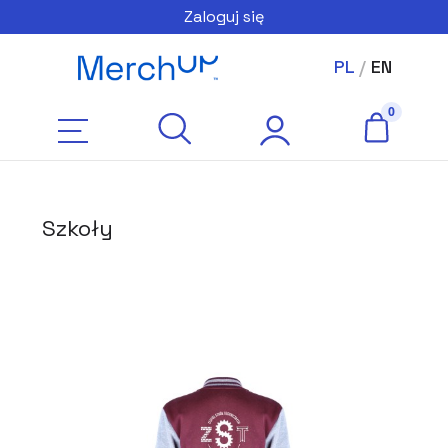
Zaloguj się
PL
/
EN
Szkoły