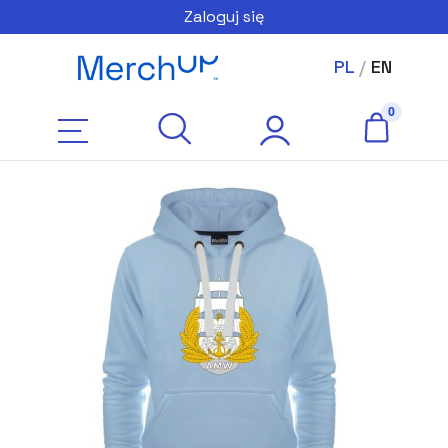
Zaloguj się
PL
/
EN